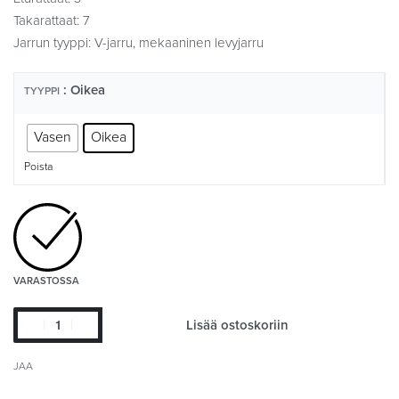
Takarattaat: 7
Jarrun tyyppi: V-jarru, mekaaninen levyjarru
: Oikea
TYYPPI
Vasen
Oikea
Poista
VARASTOSSA
Lisää ostoskoriin
JAA