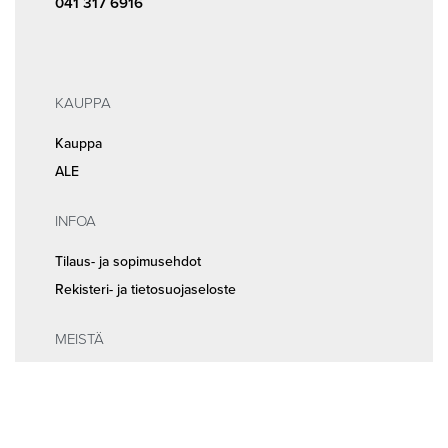
041 317 6916
KAUPPA
Kauppa
ALE
INFOA
Tilaus- ja sopimusehdot
Rekisteri- ja tietosuojaseloste
MEISTÄ
Huolto ja ajanvaraus
Yhteystiedot