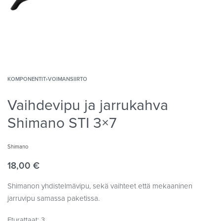
KOMPONENTIT
›
VOIMANSIIRTO
Vaihdevipu ja jarrukahva
Shimano STI 3×7
Shimano
18,00
€
Shimanon yhdistelmävipu, sekä vaihteet että mekaaninen
jarruvipu samassa paketissa.
Eturattaat: 3