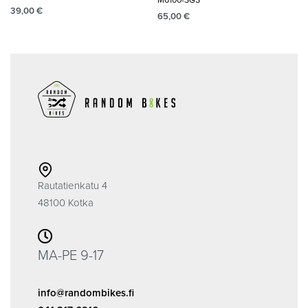
M6100-SGS
39,00
€
65,00
€
Rautatienkatu 4
48100 Kotka
MA-PE 9-17
info@randombikes.fi