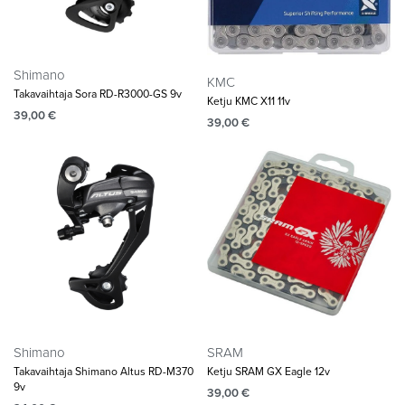
Shimano
KMC
Takavaihtaja Sora RD-R3000-GS 9v
Ketju KMC X11 11v
39,00
€
39,00
€
Shimano
SRAM
Takavaihtaja Shimano Altus RD-M370
Ketju SRAM GX Eagle 12v
9v
39,00
€