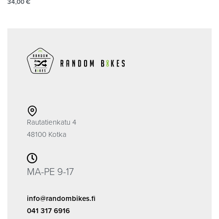
34,00
€
Rautatienkatu 4
48100 Kotka
MA-PE 9-17
info@randombikes.fi
041 317 6916