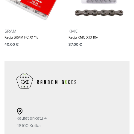
SRAM
KMC
Ketju SRAM PC-X1 11v
Ketju KMC X10 10v
40,00
€
37,00
€
Rautatienkatu 4
48100 Kotka