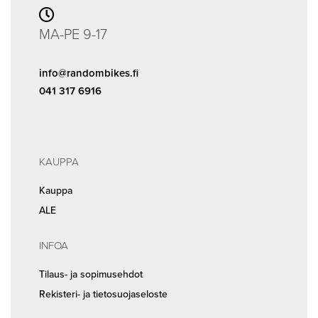
MA-PE 9-17
info@randombikes.fi
041 317 6916
KAUPPA
Kauppa
ALE
INFOA
Tilaus- ja sopimusehdot
Rekisteri- ja tietosuojaseloste