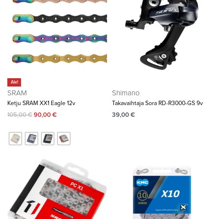
Ale!
SRAM
Shimano
Ketju SRAM XX1 Eagle 12v
Takavaihtaja Sora RD-R3000-GS 9v
105,00
€
90,00
€
39,00
€