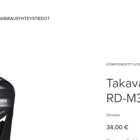
ANVARAUS
YHTEYSTIEDOT
KOMPONENTIT
›
VO
Takav
RD-M
Shimano
34,00
€