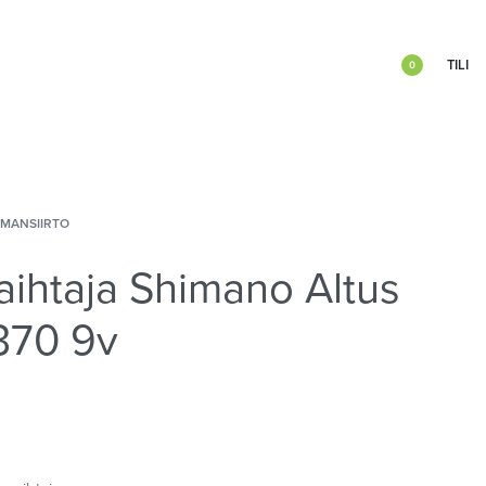
TILI
0
IMANSIIRTO
aihtaja Shimano Altus
370 9v