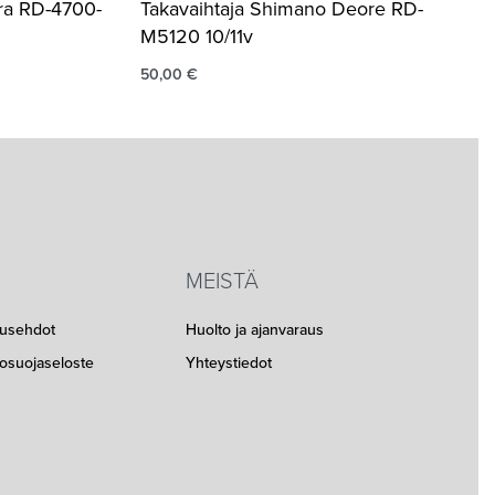
gra RD-4700-
Takavaihtaja Shimano Deore RD-
M5120 10/11v
50,00
€
MEISTÄ
musehdot
Huolto ja ajanvaraus
etosuojaseloste
Yhteystiedot