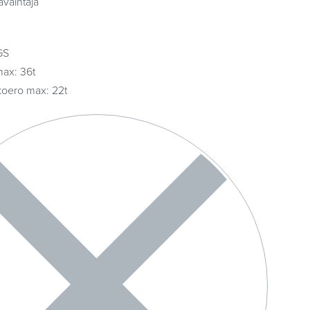
vaihtaja
GS
max: 36t
koero max: 22t