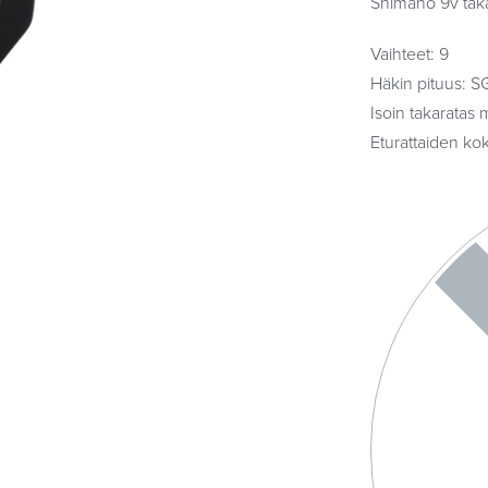
Shimano 9v taka
Vaihteet: 9
Häkin pituus: S
Isoin takaratas 
Eturattaiden ko