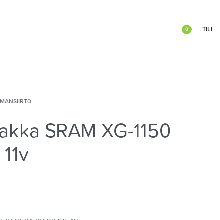
TILI
0
IMANSIIRTO
akka SRAM XG-1150
 11v