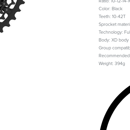
Ratio: 10-12-14
Color: Black
Teeth: 10-42T
Sprocket materi
Technology: Ful
Body: XD body 
Group compatibil
Recommended c
Weight: 394g