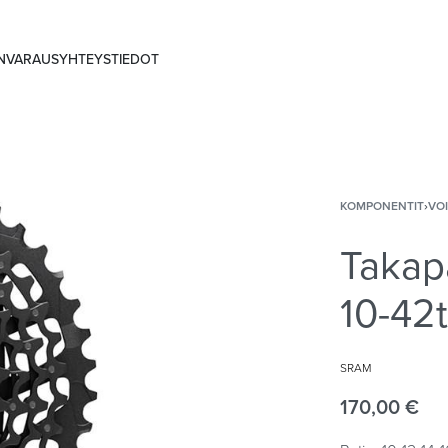
ANVARAUS
YHTEYSTIEDOT
KOMPONENTIT
›
VO
Takap
10-42t
SRAM
170,00
€