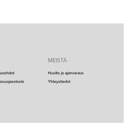
MEISTÄ
musehdot
Huolto ja ajanvaraus
etosuojaseloste
Yhteystiedot