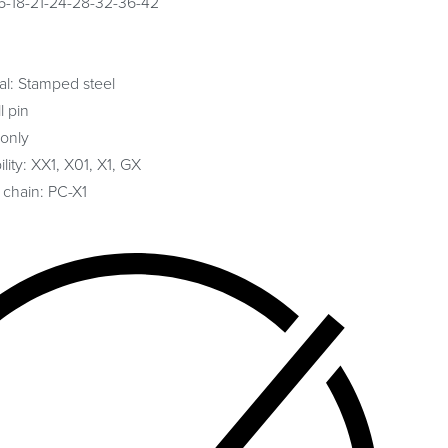
-16-18-21-24-28-32-36-42
al: Stamped steel
l pin
only
ity: XX1, X01, X1, GX
hain: PC-X1