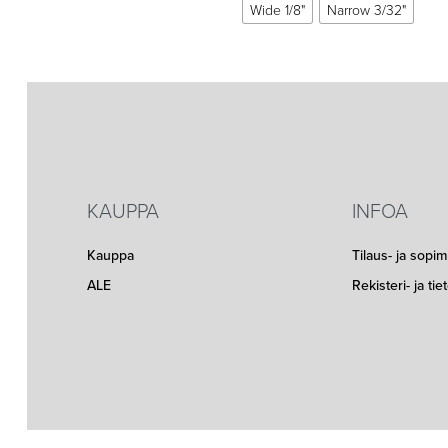
Wide 1/8"
Narrow 3/32"
KAUPPA
INFOA
Kauppa
Tilaus- ja sopi
ALE
Rekisteri- ja ti