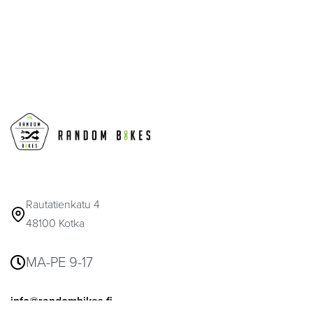
Rautatienkatu 4
48100 Kotka
MA-PE 9-17
info@randombikes.fi