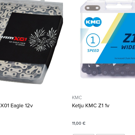
KMC
X01 Eagle 12v
Ketju KMC Z1 1v
11,00
€