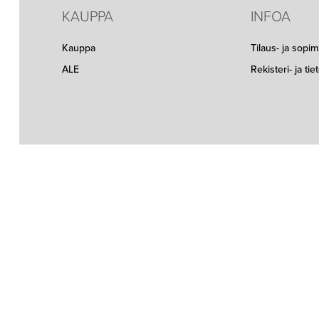
KAUPPA
INFOA
Kauppa
Tilaus- ja sopi
ALE
Rekisteri- ja ti
Seuraa meitä somessa