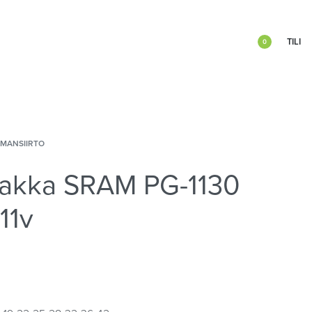
TILI
0
IMANSIIRTO
akka SRAM PG-1130
 11v