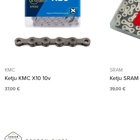
KMC
SRAM
Ketju KMC X10 10v
Ketju SRAM 
37,00
€
39,00
€