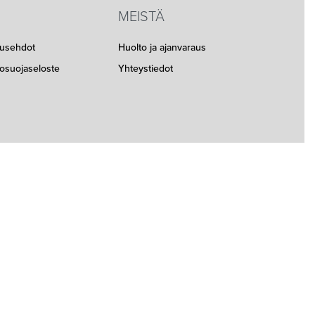
MEISTÄ
musehdot
Huolto ja ajanvaraus
etosuojaseloste
Yhteystiedot