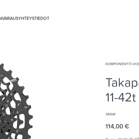
ANVARAUS
YHTEYSTIEDOT
KOMPONENTIT
›
VO
Takap
11-42t
SRAM
114,00
€