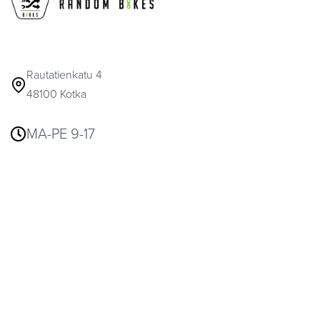
Rautatienkatu 4
48100 Kotka
MA-PE 9-17
info@randombikes.fi
041 317 6916
© 2026
Random Bikes