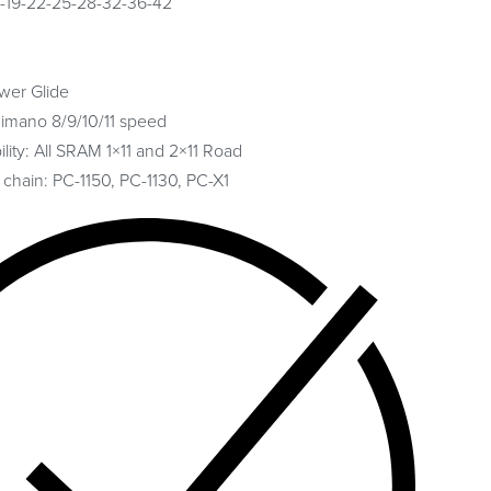
-17-19-22-25-28-32-36-42
wer Glide
mano 8/9/10/11 speed
lity: All SRAM 1×11 and 2×11 Road
ain: PC-1150, PC-1130, PC-X1