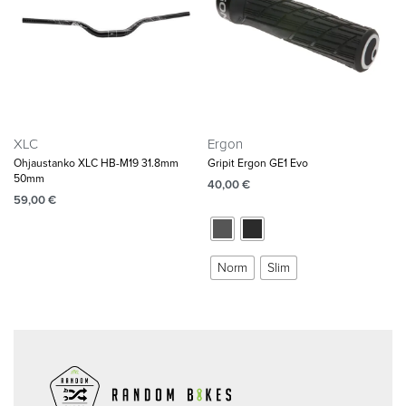
XLC
Ergon
Ohjaustanko XLC HB-M19 31.8mm
Gripit Ergon GE1 Evo
50mm
40,00
€
59,00
€
Norm
Slim