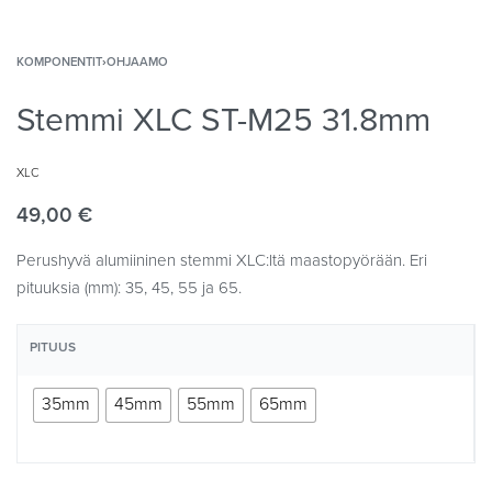
KOMPONENTIT
›
OHJAAMO
Stemmi XLC ST-M25 31.8mm
XLC
49,00
€
Perushyvä alumiininen stemmi XLC:ltä maastopyörään. Eri
pituuksia (mm): 35, 45, 55 ja 65.
PITUUS
35mm
45mm
55mm
65mm