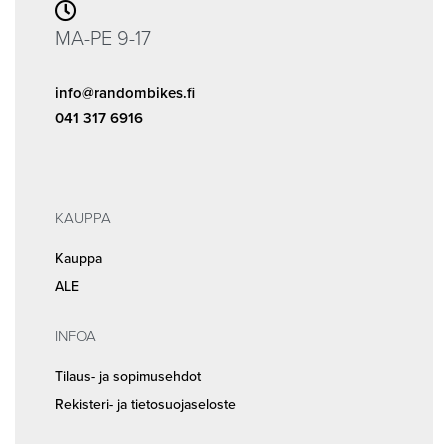
MA-PE 9-17
info@randombikes.fi
041 317 6916
KAUPPA
Kauppa
ALE
INFOA
Tilaus- ja sopimusehdot
Rekisteri- ja tietosuojaseloste