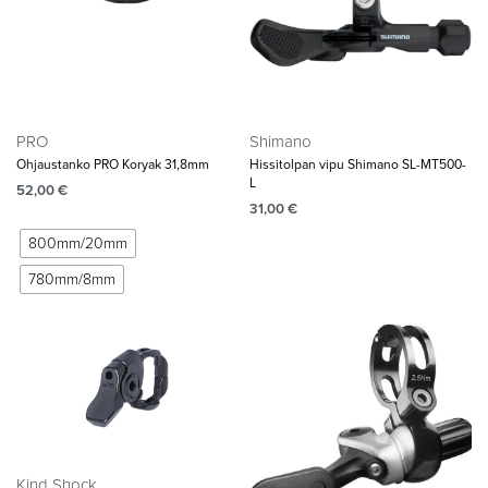
PRO
Shimano
Ohjaustanko PRO Koryak 31,8mm
Hissitolpan vipu Shimano SL-MT500-
L
52,00
€
31,00
€
800mm/20mm
780mm/8mm
Kind Shock