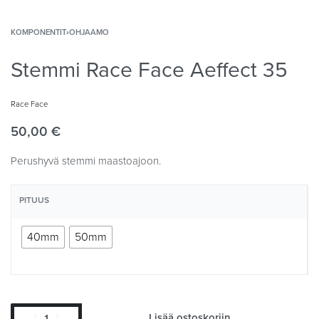
KOMPONENTIT
›
OHJAAMO
Stemmi Race Face Aeffect 35
Race Face
50,00
€
Perushyvä stemmi maastoajoon.
PITUUS
40mm
50mm
Lisää ostoskoriin