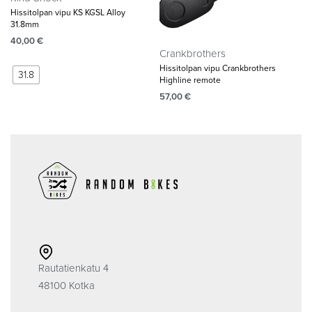
Hissitolpan vipu KS KGSL Alloy
31.8mm
40,00
€
Crankbrothers
Hissitolpan vipu Crankbrothers
31.8
Highline remote
57,00
€
Rautatienkatu 4
48100 Kotka