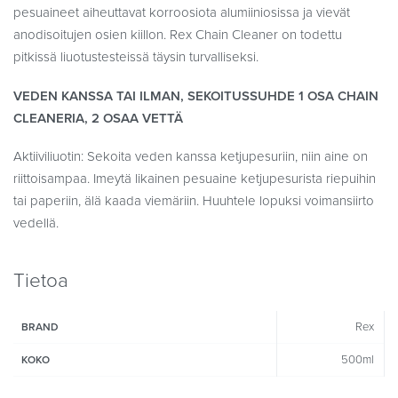
pesuaineet aiheuttavat korroosiota alumiiniosissa ja vievät
anodisoitujen osien kiillon. Rex Chain Cleaner on todettu
pitkissä liuotustesteissä täysin turvalliseksi.
VEDEN KANSSA TAI ILMAN, SEKOITUSSUHDE 1 OSA CHAIN
CLEANERIA, 2 OSAA VETTÄ
Aktiiviliuotin: Sekoita veden kanssa ketjupesuriin, niin aine on
riittoisampaa. Imeytä likainen pesuaine ketjupesurista riepuihin
tai paperiin, älä kaada viemäriin. Huuhtele lopuksi voimansiirto
vedellä.
Tietoa
Rex
BRAND
500ml
KOKO