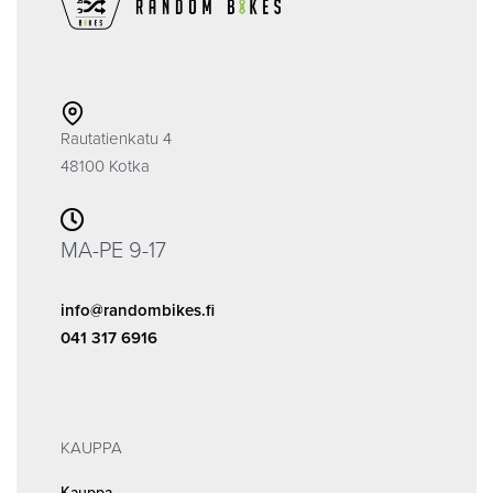
Rautatienkatu 4
48100 Kotka
MA-PE 9-17
info@randombikes.fi
041 317 6916
KAUPPA
Kauppa