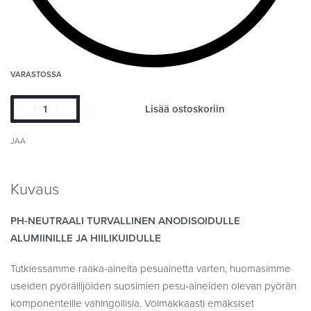
VARASTOSSA
Lisää ostoskoriin
JAA
Kuvaus
PH-NEUTRAALI TURVALLINEN ANODISOIDULLE
ALUMIINILLE JA HIILIKUIDULLE
Tutkiessamme raaka-aineita pesuainetta varten, huomasimme
useiden pyöräilijöiden suosimien pesu-aineiden olevan pyörän
komponenteille vahingollisia. Voimakkaasti emäksiset