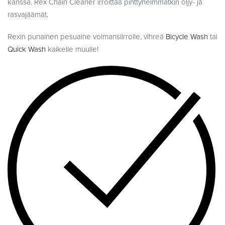
kanssa. Rex Chain Cleaner irroittaa pinttyneimmätkin öljy- ja
rasvajäämät.
Rexin punainen pesuaine voimansiirrolle, vihreä
Bicycle Wash
tai
Quick Wash
kaikelle muulle!