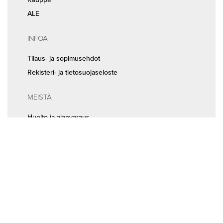
ALE
INFOA
Tilaus- ja sopimusehdot
Rekisteri- ja tietosuojaseloste
MEISTÄ
Huolto ja ajanvaraus
Yhteystiedot
Seuraa meitä somessa
© 2026
Random Bikes