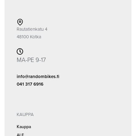
Rautatienkatu 4
48100 Kotka
MA-PE 9-17
info@randombikes.fi
041 317 6916
KAUPPA
Kauppa
ALE