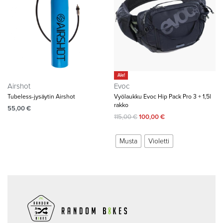
Ale!
Airshot
Evoc
Tubeless-jysäytin Airshot
Vyölaukku Evoc Hip Pack Pro 3 + 1,5l
rakko
55,00
€
115,00
€
100,00
€
Musta
Violetti