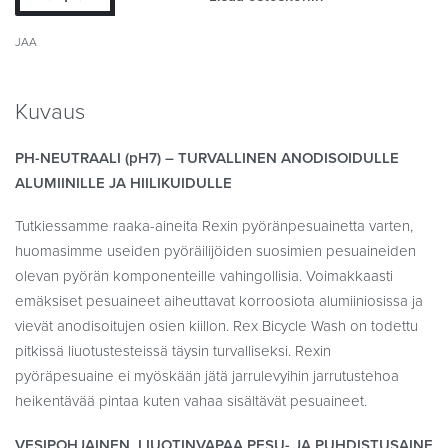
JAA
Kuvaus
PH-NEUTRAALI (pH7) – TURVALLINEN ANODISOIDULLE
ALUMIINILLE JA HIILIKUIDULLE
Tutkiessamme raaka-aineita Rexin pyöränpesuainetta varten,
huomasimme useiden pyöräilijöiden suosimien pesuaineiden
olevan pyörän komponenteille vahingollisia. Voimakkaasti
emäksiset pesuaineet aiheuttavat korroosiota alumiiniosissa ja
vievät anodisoitujen osien kiillon. Rex Bicycle Wash on todettu
pitkissä liuotustesteissä täysin turvalliseksi. Rexin
pyöräpesuaine ei myöskään jätä jarrulevyihin jarrutustehoa
heikentävää pintaa kuten vahaa sisältävät pesuaineet.
VESIPOHJAINEN, LIUOTINVAPAA PESU- JA PUHDISTUSAINE