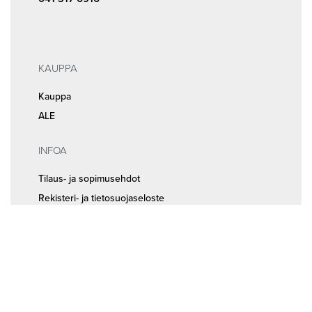
KAUPPA
Kauppa
ALE
INFOA
Tilaus- ja sopimusehdot
Rekisteri- ja tietosuojaseloste
MEISTÄ
Huolto ja ajanvaraus
Yhteystiedot