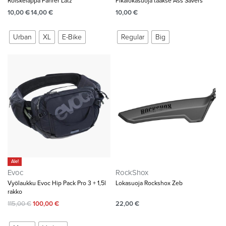
Roiskeläppä Fahrer Latz
Pikalokasuoja taakse Ass Savers
10,00
€
14,00
€
10,00
€
Urban
XL
E-Bike
Regular
Big
Ale!
Evoc
RockShox
Vyölaukku Evoc Hip Pack Pro 3 + 1,5l
Lokasuoja Rockshox Zeb
rakko
115,00
€
100,00
€
22,00
€