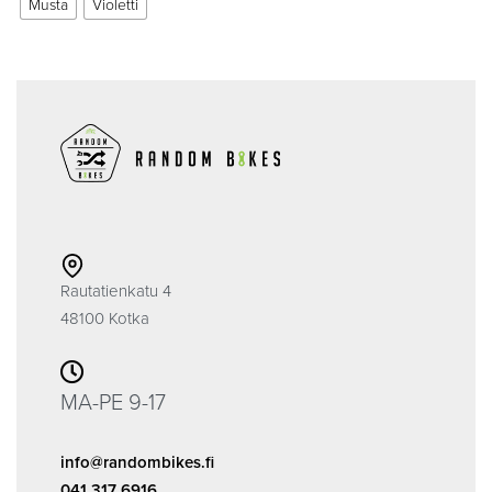
Musta
Violetti
Rautatienkatu 4
48100 Kotka
MA-PE 9-17
info@randombikes.fi
041 317 6916