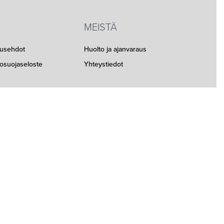
MEISTÄ
musehdot
Huolto ja ajanvaraus
etosuojaseloste
Yhteystiedot