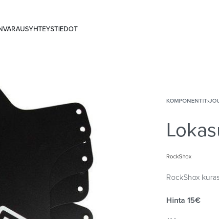
ANVARAUS
YHTEYSTIEDOT
KOMPONENTIT
›
JO
Lokas
RockShox
RockShox kurasu
Hinta 15€