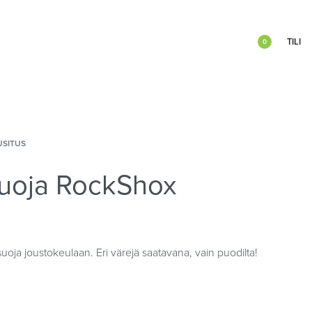
TILI
0
USITUS
uoja RockShox
oja joustokeulaan. Eri värejä saatavana, vain puodilta!