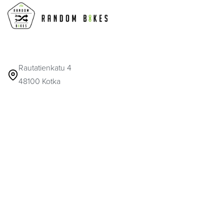
Rautatienkatu 4
48100 Kotka
MA-PE 9-17
info@randombikes.fi
041 317 6916
© 2026
Random Bikes