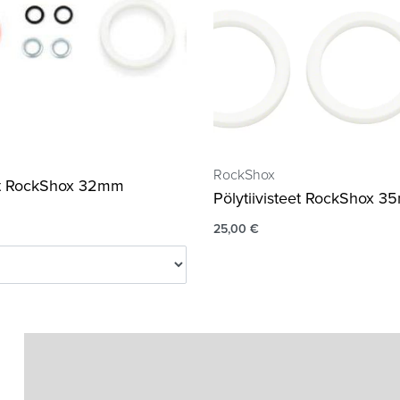
RockShox
eet RockShox 32mm
Pölytiivisteet RockShox 
25,00
€