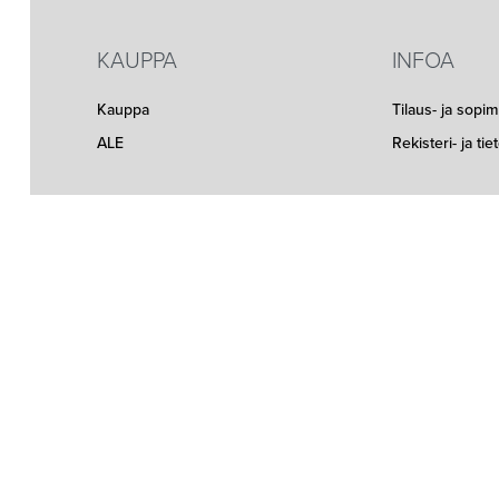
KAUPPA
INFOA
Kauppa
Tilaus- ja sopi
ALE
Rekisteri- ja ti
Seuraa meitä somessa