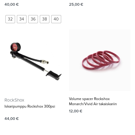
40,00
€
25,00
€
32
34
36
38
40
Volume spacer Rockshox
RockShox
Monarch/Vivid Air takaiskariin
Iskaripumppu Rockshox 300psi
12,00
€
44,00
€