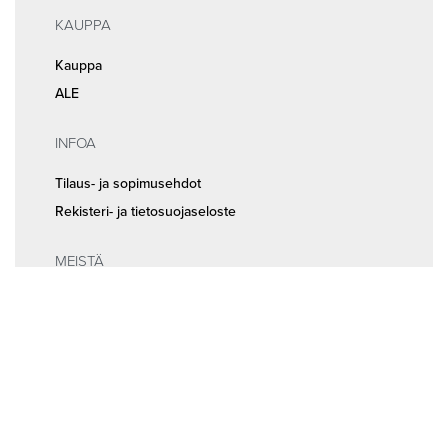
KAUPPA
Kauppa
ALE
INFOA
Tilaus- ja sopimusehdot
Rekisteri- ja tietosuojaseloste
MEISTÄ
Huolto ja ajanvaraus
Yhteystiedot
Seuraa meitä somessa