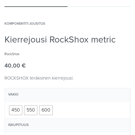
KOMPONENTIT
›
JOUSITUS
Kierrejousi RockShox metric
RockShox
40,00
€
ROCKSHOX teräksinen kierrejousi.
VAKIO
450
550
600
ISKUPITUUS