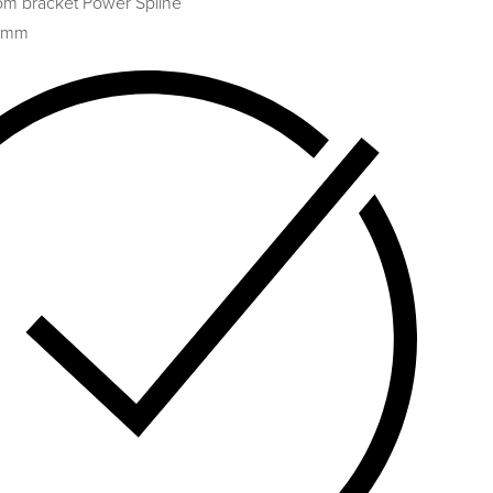
m bracket Power Spline
73mm