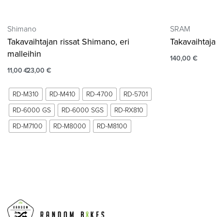
Shimano
SRAM
Takavaihtajan rissat Shimano, eri
Takavaihtaj
malleihin
140,00
€
11,00
€
23,00
€
RD-M310
RD-M410
RD-4700
RD-5701
RD-6000 GS
RD-6000 SGS
RD-RX810
RD-M7100
RD-M8000
RD-M8100