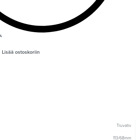
A
Lisää ostoskoriin
Truvativ
113/68mm