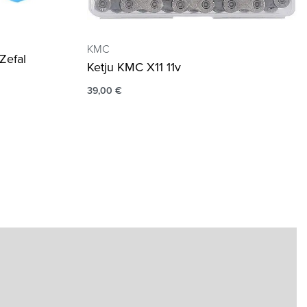
KMC
Zefal
Ketju KMC X11 11v
39,00
€