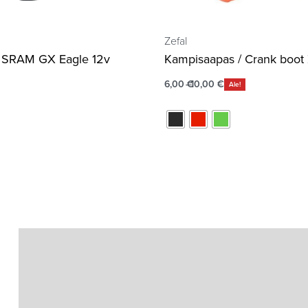
Zefal
a SRAM GX Eagle 12v
Kampisaapas / Crank boot 
6,00
€
10,00
€
Ale!