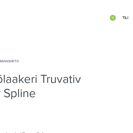
TILI
0
IMANSIIRTO
laakeri Truvativ
 Spline