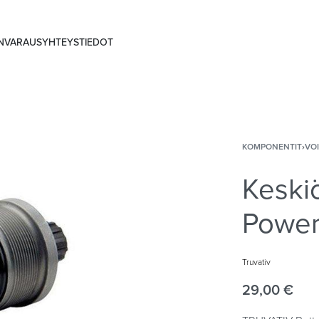
ANVARAUS
YHTEYSTIEDOT
KOMPONENTIT
›
VO
Keskiö
Power
Truvativ
29,00
€