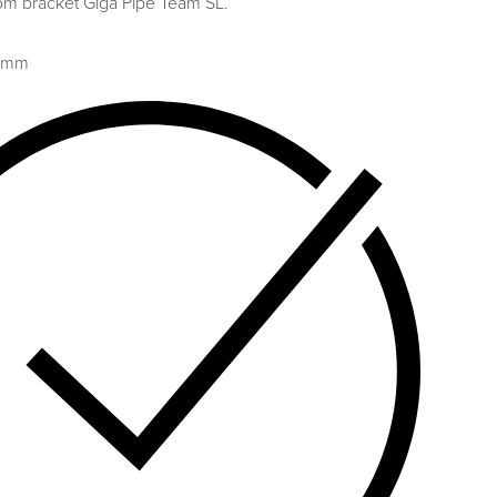
m bracket Giga Pipe Team SL.
73mm