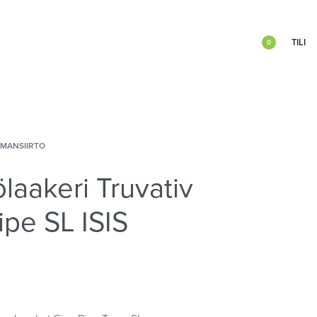
TILI
0
IMANSIIRTO
laakeri Truvativ
ipe SL ISIS