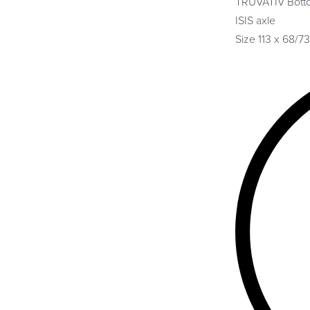
TRUVATIV Botto
ISIS axle
Size 113 x 68/