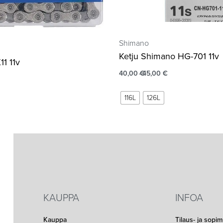
Shimano
Ketju Shimano HG-701 11v
1 11v
40,00
€
45,00
€
116L
126L
KAUPPA
INFOA
Kauppa
Tilaus- ja sopi