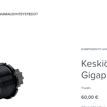
ANVARAUS
YHTEYSTIEDOT
KOMPONENTIT
›
VO
Keskiö
Gigap
Truvativ
60,00
€