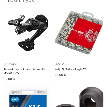
Tutustu myös
Shimano
SRAM
Takavaihtaja Shimano Deore RD-
Ketju SRAM GX Eagle 12v
M5120 10/11v
39,00
€
50,00
€