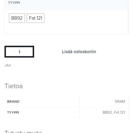
TYYPPI
BB92
Fat 121
Lisää ostoskoriin
JAA
Tietoa
SRAM
BRAND
BB92, Fat 121
TYYPPI