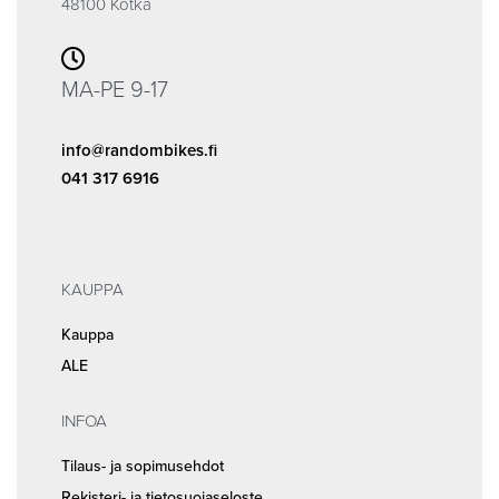
48100 Kotka
MA-PE 9-17
info@randombikes.fi
041 317 6916
KAUPPA
Kauppa
ALE
INFOA
Tilaus- ja sopimusehdot
Rekisteri- ja tietosuojaseloste