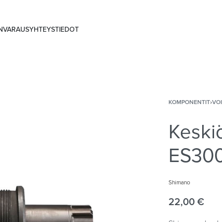
ANVARAUS
YHTEYSTIEDOT
KOMPONENTIT
›
VO
Keski
ES300
Shimano
22,00
€