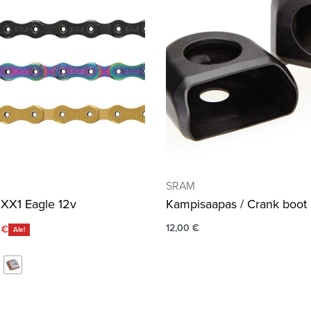
SRAM
XX1 Eagle 12v
Kampisaapas / Crank boo
12,00
€
0
€
Ale!