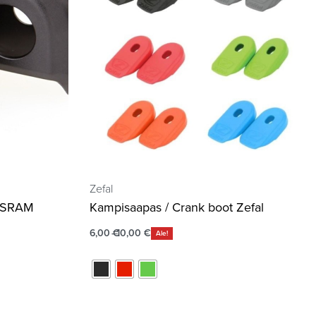
Zefal
t SRAM
Kampisaapas / Crank boot Zefal
6,00
€
10,00
€
Ale!