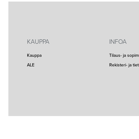
KAUPPA
INFOA
Kauppa
Tilaus- ja sopi
ALE
Rekisteri- ja ti