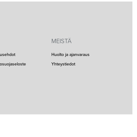
MEISTÄ
musehdot
Huolto ja ajanvaraus
etosuojaseloste
Yhteystiedot