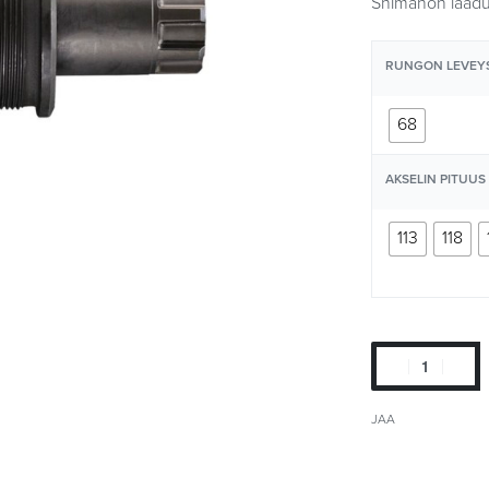
Shimanon laaduka
RUNGON LEVEY
68
AKSELIN PITUUS
113
118
JAA