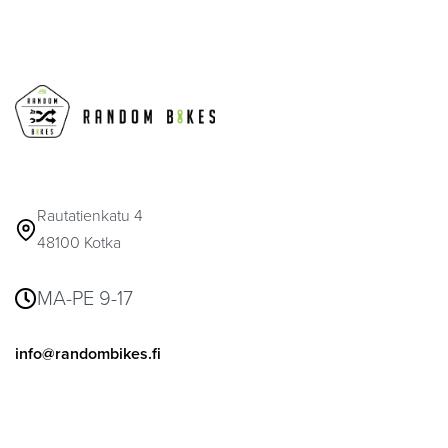
Rautatienkatu 4
48100 Kotka
MA-PE 9-17
info@randombikes.fi
041 317 6916