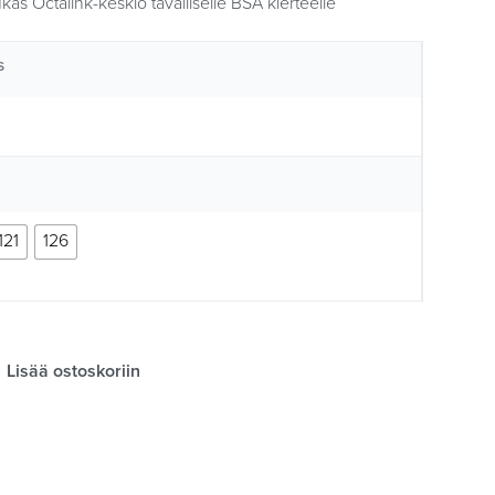
s Octalink-keskiö tavalliselle BSA kierteelle
S
121
126
Lisää ostoskoriin