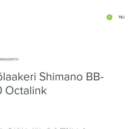
TILI
0
IMANSIIRTO
ölaakeri Shimano BB-
 Octalink