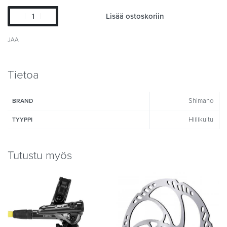
Lisää ostoskoriin
JAA
Tietoa
Shimano
BRAND
Hiilikuitu
TYYPPI
Tutustu myös