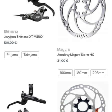
Shimano
Levyjarru Shimano XT M8100
130,00
€
Magura
Etujarru
Takajarru
Jarrulevy Magura Storm HC
31,00
€
160mm
180mm
203mm