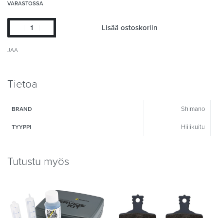
VARASTOSSA
Lisää ostoskoriin
JAA
Tietoa
Shimano
BRAND
Hiilikuitu
TYYPPI
Tutustu myös