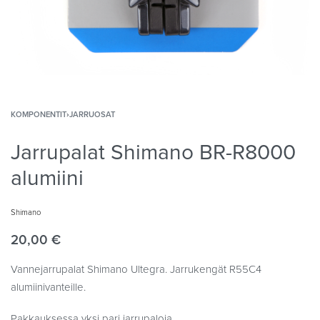
KOMPONENTIT
›
JARRUOSAT
Jarrupalat Shimano BR-R8000
alumiini
Shimano
20,00
€
Vannejarrupalat Shimano Ultegra. Jarrukengät R55C4
alumiinivanteille.
Pakkauksessa yksi pari jarrupaloja.