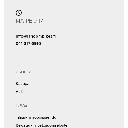
MA-PE 9-17
info@randombikes.fi
041 317 6916
KAUPPA
Kauppa
ALE
INFOA
Tilaus- ja sopimusehdot
Rekisteri- ja tietosuojaseloste