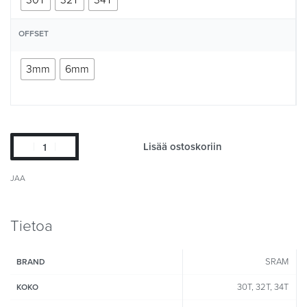
OFFSET
3mm
6mm
Lisää ostoskoriin
JAA
Tietoa
SRAM
BRAND
30T, 32T, 34T
KOKO