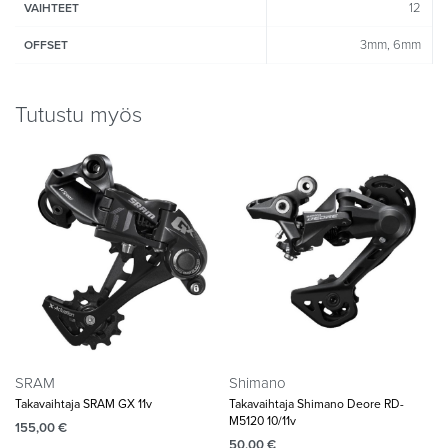
12
VAIHTEET
3mm, 6mm
OFFSET
Tutustu myös
SRAM
Shimano
Takavaihtaja SRAM GX 11v
Takavaihtaja Shimano Deore RD-
M5120 10/11v
155,00
€
50,00
€