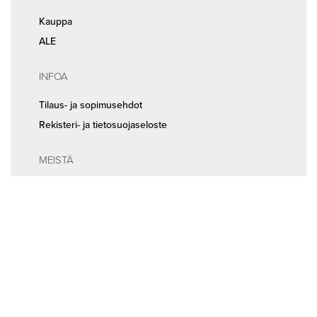
Kauppa
ALE
INFOA
Tilaus- ja sopimusehdot
Rekisteri- ja tietosuojaseloste
MEISTÄ
Huolto ja ajanvaraus
Yhteystiedot
Seuraa meitä somessa
© 2026
Random Bikes