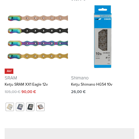
Ale!
SRAM
Shimano
Ketju SRAM XX1 Eagle 12v
Ketju Shimano HG54 10v
105,00
€
90,00
€
26,00
€