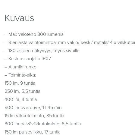
Kuvaus
– Max valoteho 800 lumenia
– 8 erilaista valotoimintoa: mm vakio/ keski/ matala/ 4 x vilkkuto
– 180 asteen näkyvyys, myös sivuille
– Kosteussuojattu IPX7
– Alumiinirunko
– Toiminta-aika:
150 lm, 9 tuntia
250 lm, 5,5 tuntia
400 lm, 4 tuntia
800 lm overdrive, 1 t 45 min
15 lm vilkkutoiminto, 85 tuntia
800 lm päivävilkkutoiminto, 8,5 tuntia
150 lm pulsevilkku, 17 tuntia