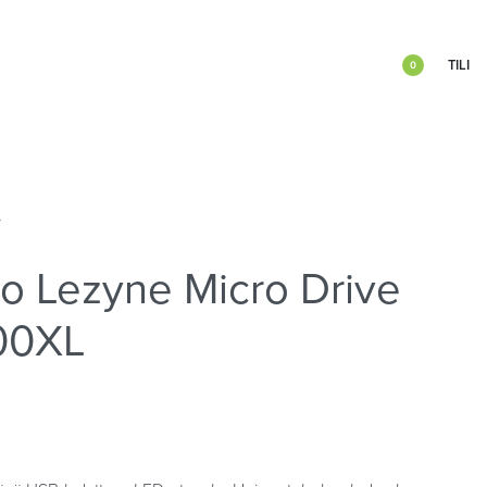
TILI
0
T
lo Lezyne Micro Drive
00XL