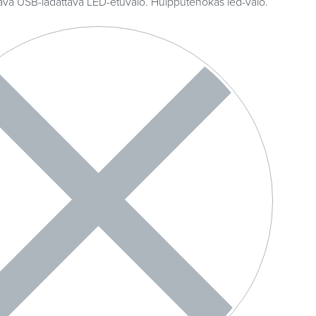
ävä USB-ladattava LED-etuvalo. Huipputehokas led-valo.