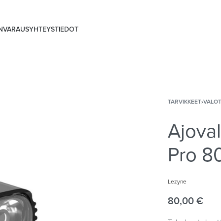
ANVARAUS
YHTEYSTIEDOT
TARVIKKEET
›
VALO
Ajova
Pro 8
Lezyne
80,00
€