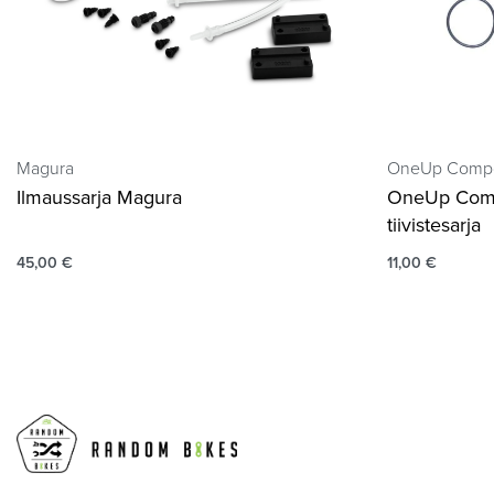
Magura
OneUp Comp
Ilmaussarja Magura
OneUp Com
tiivistesarja
45,00
€
11,00
€