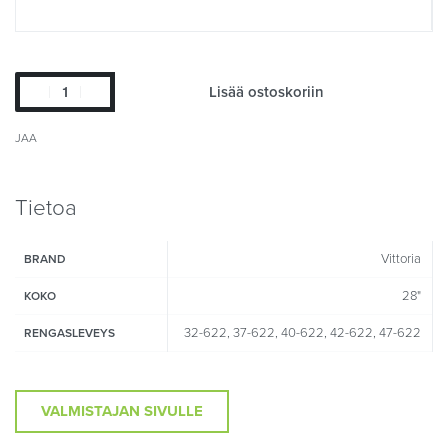
Lisää ostoskoriin
JAA
Tietoa
Vittoria
BRAND
28"
KOKO
32-622, 37-622, 40-622, 42-622, 47-622
RENGASLEVEYS
VALMISTAJAN SIVULLE