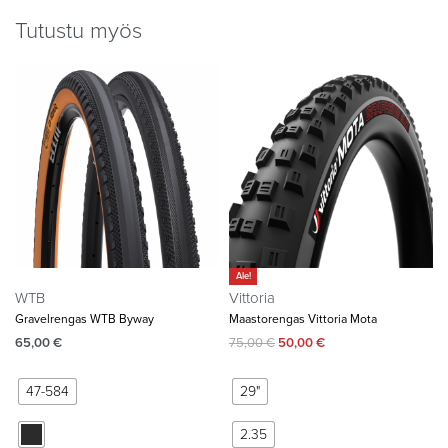
Tutustu myös
Ale!
WTB
Vittoria
Gravelrengas WTB Byway
Maastorengas Vittoria Mota
65,00
€
75,00
€
50,00
€
47-584
29"
2.35