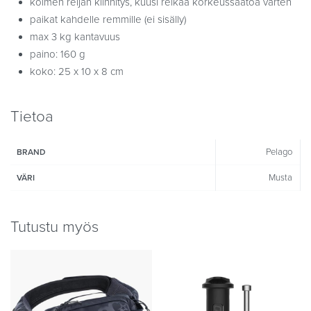
kolmen reijän kiinnitys, kuusi reikää korkeussäätöä varten
paikat kahdelle remmille (ei sisälly)
max 3 kg kantavuus
paino: 160 g
koko: 25 x 10 x 8 cm
Tietoa
Pelago
BRAND
Musta
VÄRI
Tutustu myös