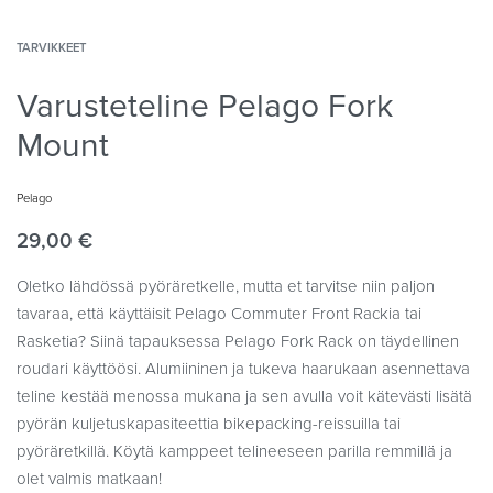
TARVIKKEET
Varusteteline Pelago Fork
Mount
Pelago
29,00
€
Oletko lähdössä pyöräretkelle, mutta et tarvitse niin paljon
tavaraa, että käyttäisit Pelago Commuter Front Rackia tai
Rasketia? Siinä tapauksessa Pelago Fork Rack on täydellinen
roudari käyttöösi. Alumiininen ja tukeva haarukaan asennettava
teline kestää menossa mukana ja sen avulla voit kätevästi lisätä
pyörän kuljetuskapasiteettia bikepacking-reissuilla tai
pyöräretkillä. Köytä kamppeet telineeseen parilla remmillä ja
olet valmis matkaan!