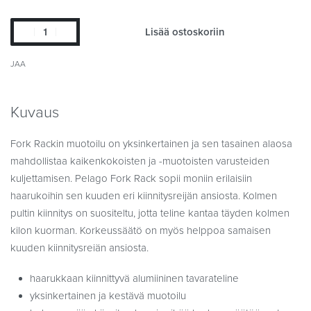
Lisää ostoskoriin
JAA
Kuvaus
Fork Rackin muotoilu on yksinkertainen ja sen tasainen alaosa
mahdollistaa kaikenkokoisten ja -muotoisten varusteiden
kuljettamisen. Pelago Fork Rack sopii moniin erilaisiin
haarukoihin sen kuuden eri kiinnitysreijän ansiosta. Kolmen
pultin kiinnitys on suositeltu, jotta teline kantaa täyden kolmen
kilon kuorman. Korkeussäätö on myös helppoa samaisen
kuuden kiinnitysreiän ansiosta.
haarukkaan kiinnittyvä alumiininen tavarateline
yksinkertainen ja kestävä muotoilu