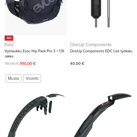
Ale!
Evoc
OneUp Components
Vyölaukku Evoc Hip Pack Pro 3 + 1,5l
OneUp Components EDC Lite työkalu
rakko
115,00
€
100,00
€
40,00
€
Musta
Violetti