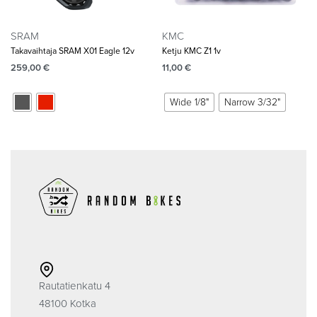
SRAM
KMC
Takavaihtaja SRAM X01 Eagle 12v
Ketju KMC Z1 1v
259,00
€
11,00
€
Wide 1/8"
Narrow 3/32"
Rautatienkatu 4
48100 Kotka