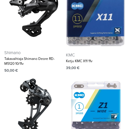
Shimano
KMC
Takavaihtaja Shimano Deore RD-
Ketju KMC X11 11v
M5120 10/11v
39,00
€
50,00
€