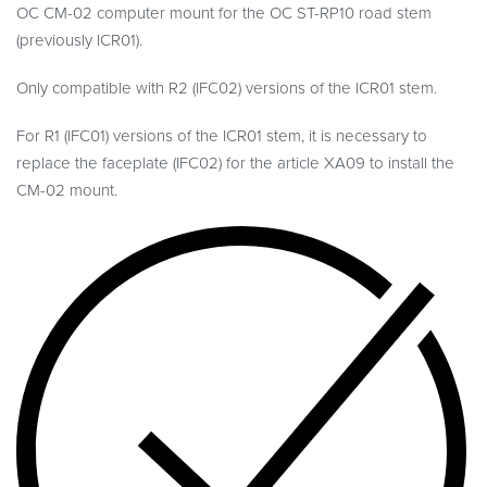
OC CM-02 computer mount for the OC ST-RP10 road stem
(previously ICR01).
Only compatible with R2 (IFC02) versions of the ICR01 stem.
For R1 (IFC01) versions of the ICR01 stem, it is necessary to
replace the faceplate (IFC02) for the article XA09 to install the
CM-02 mount.