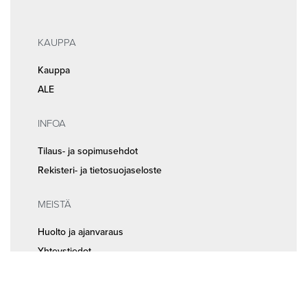
KAUPPA
Kauppa
ALE
INFOA
Tilaus- ja sopimusehdot
Rekisteri- ja tietosuojaseloste
MEISTÄ
Huolto ja ajanvaraus
Yhteystiedot
Seuraa meitä somessa