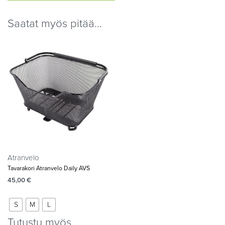
Saatat myös pitää...
Atranvelo
Tavarakori Atranvelo Daily AVS
45,00
€
S
M
L
Tutustu myös