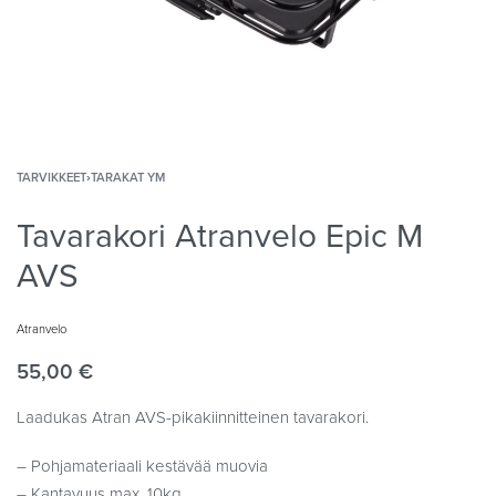
TARVIKKEET
›
TARAKAT YM
Tavarakori Atranvelo Epic M
AVS
Atranvelo
55,00
€
Laadukas Atran AVS-pikakiinnitteinen tavarakori.
– Pohjamateriaali kestävää muovia
– Kantavuus max. 10kg