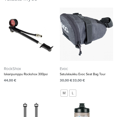
RockShox
Evoc
Iskaripumppu Rockshox 300psi
Satulalaukku Evoc Seat Bag Tour
44,00
€
30,00
€
33,00
€
M
L