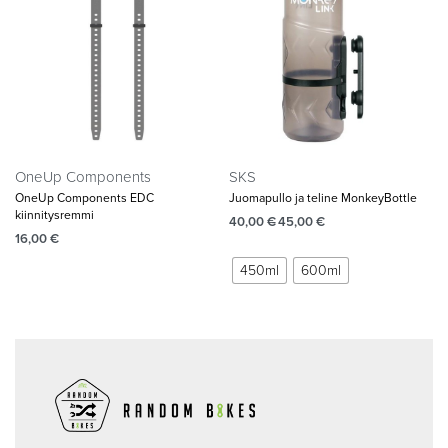
OneUp Components
SKS
OneUp Components EDC
Juomapullo ja teline MonkeyBottle
kiinnitysremmi
40,00
€
45,00
€
16,00
€
450ml
600ml