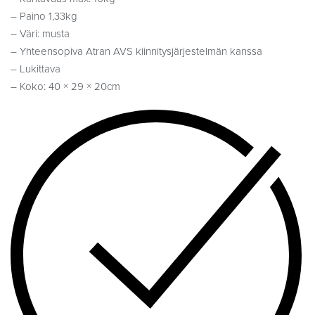
– Paino 1,33kg
– Väri: musta
– Yhteensopiva Atran AVS kiinnitysjärjestelmän kanssa
– Lukittava
– Koko: 40 × 29 × 20cm