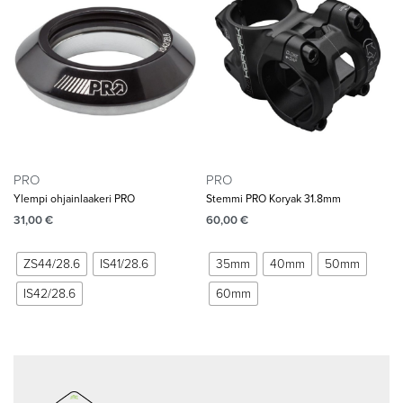
PRO
PRO
Ylempi ohjainlaakeri PRO
Stemmi PRO Koryak 31.8mm
31,00
€
60,00
€
ZS44/28.6
IS41/28.6
35mm
40mm
50mm
IS42/28.6
60mm