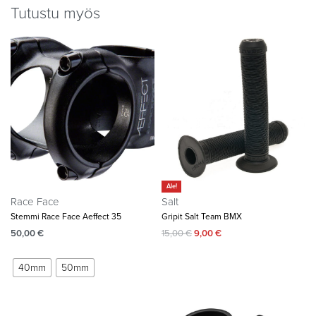
Tutustu myös
Ale!
Race Face
Salt
Stemmi Race Face Aeffect 35
Gripit Salt Team BMX
50,00
€
15,00
€
9,00
€
40mm
50mm