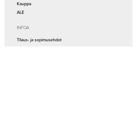
Kauppa
ALE
INFOA
Tilaus- ja sopimusehdot
Rekisteri- ja tietosuojaseloste
MEISTÄ
Huolto ja ajanvaraus
Yhteystiedot
Seuraa meitä somessa
© 2026
Random Bikes