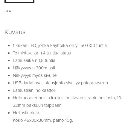
JAA
Kuvaus
1 kirkas LED, jonka käyttöikä on yli 50 000 tuntia
Toiminta-aika n 4 tuntia/ lataus
Latausaika n 1,5 tuntia
Näkyvyys n 300m asti
Näkyvyys myös sivuille
USB- ladattava, latausjohto sisältyy pakkaukseen
Lataustilan indikaattori
Helppo asennus ja irrotus joustavan strapin ansiosta, 10-
32mm paksuun tolppaan
Heijastinpinta
Koko 45x30x30mm, paino 10g.