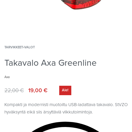
TARVIKKEET
›
VALOT
Takavalo Axa Greenline
Axa
22,00
€
19,00
€
Ale!
Kompakti ja modernisti muotoiltu USB-ladattava takavalo. StVZO
hyväksyntä eikä siis ärsyttäviä vilkkutoimintoja.