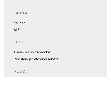
KAUPPA
Kauppa
ALE
INFOA
Tilaus- ja sopimusehdot
Rekisteri- ja tietosuojaseloste
MEISTÄ
Huolto ja ajanvaraus
Yhteystiedot
Seuraa meitä somessa