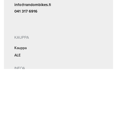
info@randombikes.fi
041 317 6916
KAUPPA
Kauppa
ALE
INFOA
Tilaus- ja sopimusehdot
Rekisteri- ja tietosuojaseloste
MEISTÄ
Huolto ja ajanvaraus
Yhteystiedot