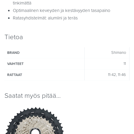
tinkimättä
Optimaalinen keveyden ja kestävyyden tasapaino
Ratasyhdistelmät: alumiini ja teräs
Tietoa
Shimano
BRAND
11
VAIHTEET
11-42, 11-46
RATTAAT
Saatat myös pitää...