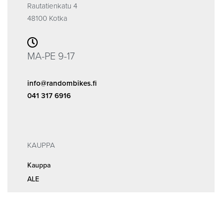
Rautatienkatu 4
48100 Kotka
MA-PE 9-17
info@randombikes.fi
041 317 6916
KAUPPA
Kauppa
ALE
INFOA