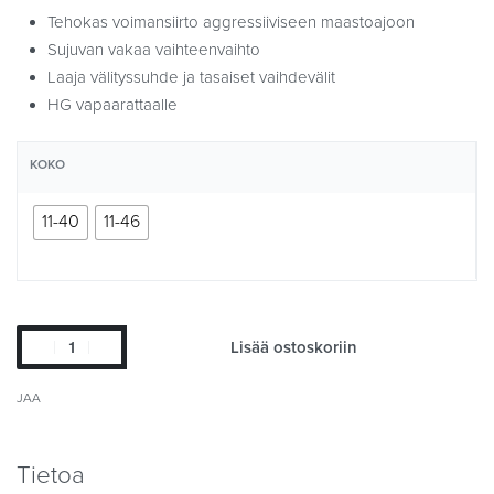
Tehokas voimansiirto aggressiiviseen maastoajoon
Sujuvan vakaa vaihteenvaihto
Laaja välityssuhde ja tasaiset vaihdevälit
HG vapaarattaalle
KOKO
11-40
11-46
Lisää ostoskoriin
JAA
Tietoa