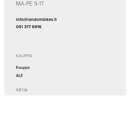
MA-PE 9-17
info@randombikes.fi
041 317 6916
KAUPPA
Kauppa
ALE
INFOA
Tilaus- ja sopimusehdot
Rekisteri- ja tietosuojaseloste
MEISTÄ