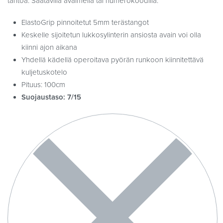
tahtoa. Saatavilla avaimella tai numerokoodilla.
ElastoGrip pinnoitetut 5mm terästangot
Keskelle sijoitetun lukkosylinterin ansiosta avain voi olla
kiinni ajon aikana
Yhdellä kädellä operoitava pyörän runkoon kiinnitettävä
kuljetuskotelo
Pituus: 100cm
Suojaustaso: 7/15