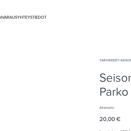
ANVARAUS
YHTEYSTIEDOT
TARVIKKEET
›
SEISO
Seison
Parko
Atranvelo
20,00
€