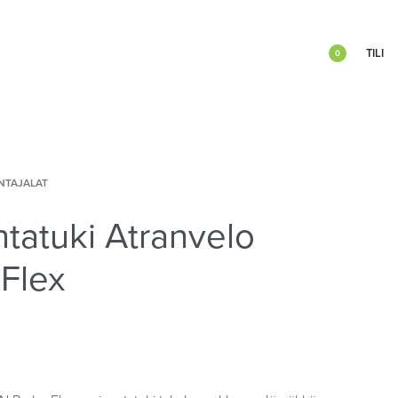
TILI
0
NTAJALAT
tatuki Atranvelo
 Flex