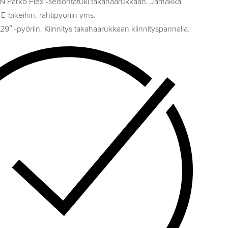
 Parko Flex -seisontatuki takahaarukkaan. Jämäkkä
-bikeihin, rahtipyöriin yms.
9″ -pyöriin. Kiinnitys takahaarukkaan kiinnityspannalla.