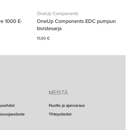
OneUp Components
ve 1000 E-
OneUp Components EDC pumpun
tiivistesarja
11,00
€
MEISTÄ
musehdot
Huolto ja ajanvaraus
etosuojaseloste
Yhteystiedot