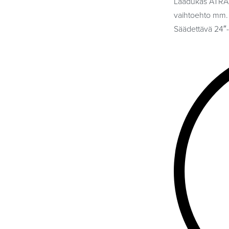
Laadukas ATRAN
vaihtoehto mm. E
Säädettävä 24″-2