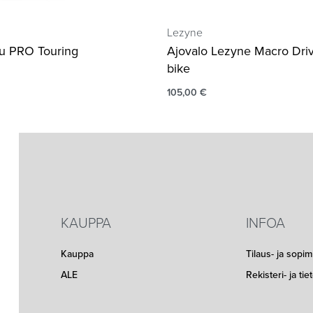
Lezyne
u PRO Touring
Ajovalo Lezyne Macro Dri
bike
105,00
€
KAUPPA
INFOA
Kauppa
Tilaus- ja sopi
ALE
Rekisteri- ja ti