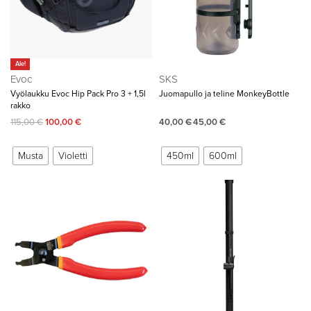
Ale!
Evoc
SKS
Vyölaukku Evoc Hip Pack Pro 3 + 1,5l
Juomapullo ja teline MonkeyBottle
rakko
115,00
€
100,00
€
40,00
€
45,00
€
Musta
Violetti
450ml
600ml