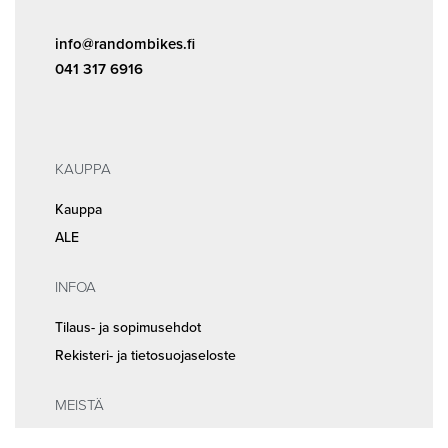
info@randombikes.fi
041 317 6916
KAUPPA
Kauppa
ALE
INFOA
Tilaus- ja sopimusehdot
Rekisteri- ja tietosuojaseloste
MEISTÄ
Huolto ja ajanvaraus