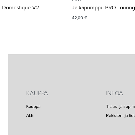
ex Domestique V2
Jalkapumppu PRO Touring
42,00
€
KAUPPA
INFOA
Kauppa
Tilaus- ja sopi
ALE
Rekisteri- ja ti