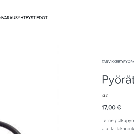
ANVARAUS
YHTEYSTIEDOT
TARVIKKEET
›
PYÖRÄ
Pyörä
XLC
17,00
€
Teline polkupyör
etu- tai takaren