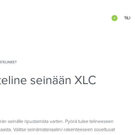
TILI
0
TELINEET
teline seinään XLC
än seinälle ripustamista varten. Pyörä tulee telineeseen
kaasta. Valitse seinämateriaaliin/-rakenteeseen soveltuvat