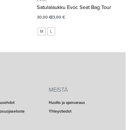
Satulalaukku Evoc Seat Bag Tour
30,00
€
33,00
€
M
L
MEISTÄ
musehdot
Huolto ja ajanvaraus
etosuojaseloste
Yhteystiedot