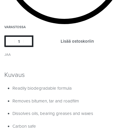
VARASTOSSA
Lisää ostoskoriin
JAA
Kuvaus
Readily biodegradable formula
Removes bitumen, tar and roadfilm
Dissolves oils, bearing greases and waxes
Carbon safe