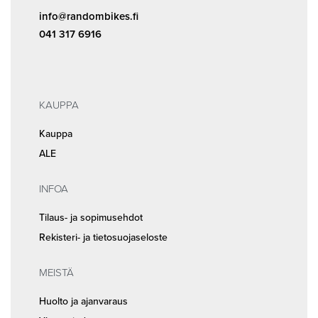
info@randombikes.fi
041 317 6916
KAUPPA
Kauppa
ALE
INFOA
Tilaus- ja sopimusehdot
Rekisteri- ja tietosuojaseloste
MEISTÄ
Huolto ja ajanvaraus