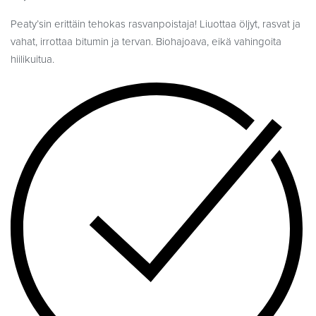
Peaty’sin erittäin tehokas rasvanpoistaja! Liuottaa öljyt, rasvat ja
vahat, irrottaa bitumin ja tervan. Biohajoava, eikä vahingoita
hiilikuitua.