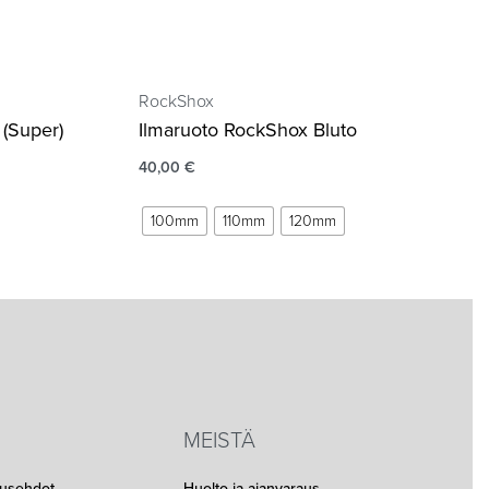
RockShox
(Super)
Ilmaruoto RockShox Bluto
40,00
€
100mm
110mm
120mm
MEISTÄ
musehdot
Huolto ja ajanvaraus