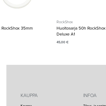
RockShox
eet RockShox 35mm
Huoltosarja 50h RockShox 
Deluxe A1
45,00
€
KAUPPA
INFOA
Kauppa
Tilaus- ja sopi