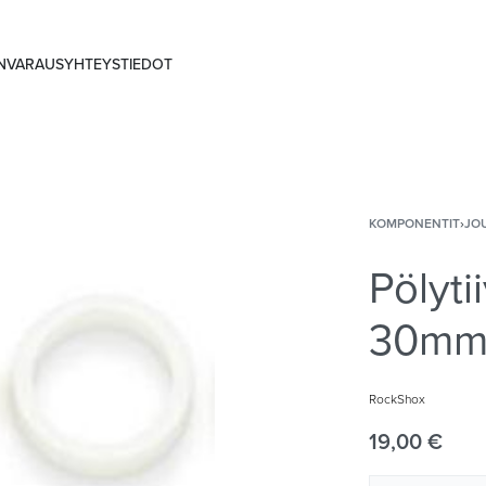
ANVARAUS
YHTEYSTIEDOT
KOMPONENTIT
›
JO
Pölyti
30m
RockShox
19,00
€