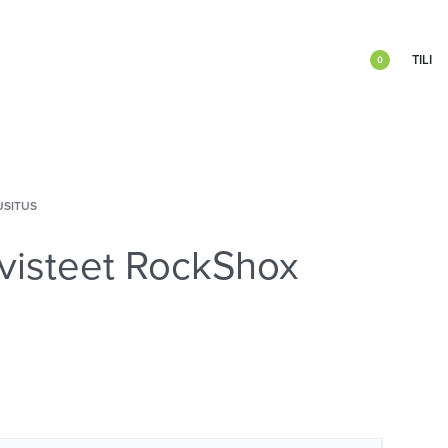
TILI
0
USITUS
ivisteet RockShox
m