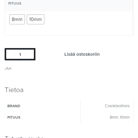
PITUUS
8mm
10mm
Lisää ostoskoriin
JAA
Tietoa
Crankbrothers
BRAND
8mm, 10mm
PITUUS