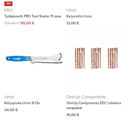
Ale!
PRO
Unior
Työkalusetti PRO Tool Starter 11 osaa
Ketjumitta Unior
129,00
€
110,00
€
12,00
€
Unior
OneUp Components
Ketjupiiska Unior 6-12v
OneUp Components EDC tubeless
varapaikat
34,00
€
16,00
€