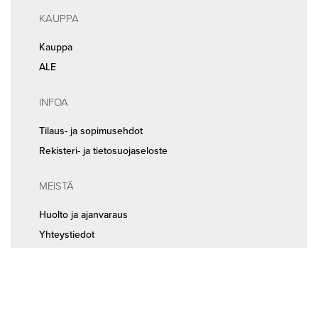
KAUPPA
Kauppa
ALE
INFOA
Tilaus- ja sopimusehdot
Rekisteri- ja tietosuojaseloste
MEISTÄ
Huolto ja ajanvaraus
Yhteystiedot
Seuraa meitä somessa