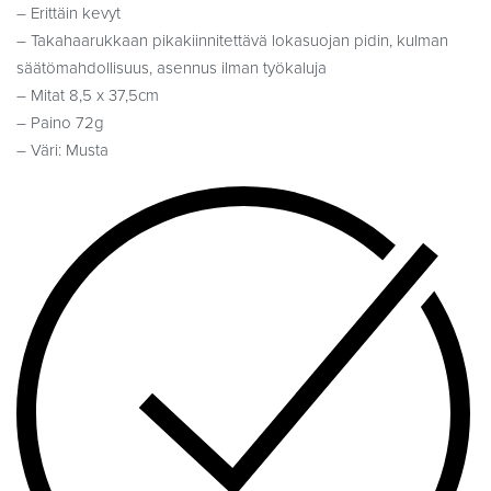
– Erittäin kevyt
– Takahaarukkaan pikakiinnitettävä lokasuojan pidin, kulman
säätömahdollisuus, asennus ilman työkaluja
– Mitat 8,5 x 37,5cm
– Paino 72g
– Väri: Musta