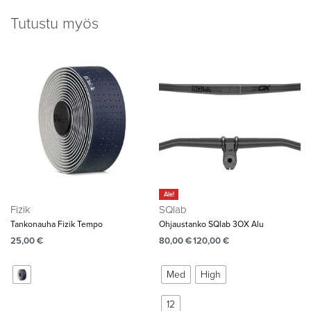
Tutustu myös
Ale!
Fizik
SQlab
Tankonauha Fizik Tempo
Ohjaustanko SQlab 3OX Alu
25,00
€
80,00
€
120,00
€
Med
High
12