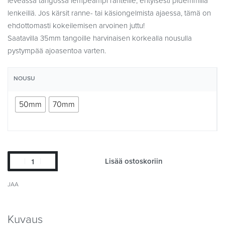
leveässä tangossa lempeämpi ranteille, erityisesti pidemmillä
lenkeillä. Jos kärsit ranne- tai käsiongelmista ajaessa, tämä on
ehdottomasti kokeilemisen arvoinen juttu!
Saatavilla 35mm tangoille harvinaisen korkealla nousulla
pystympää ajoasentoa varten.
NOUSU
50mm
70mm
Lisää ostoskoriin
JAA
Kuvaus