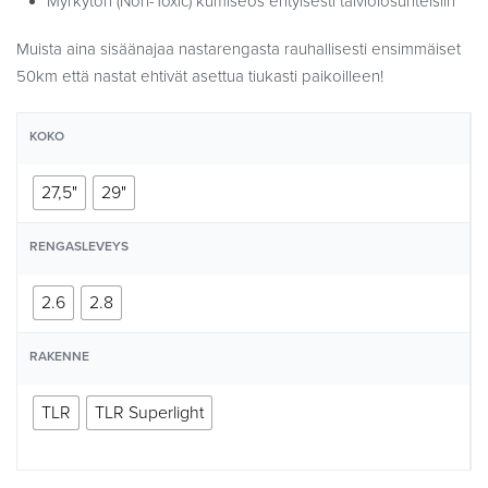
Myrkytön (Non-Toxic) kumiseos erityisesti talviolosuhteisiin
Muista aina sisäänajaa nastarengasta rauhallisesti ensimmäiset
50km että nastat ehtivät asettua tiukasti paikoilleen!
KOKO
27,5"
29"
RENGASLEVEYS
2.6
2.8
RAKENNE
TLR
TLR Superlight