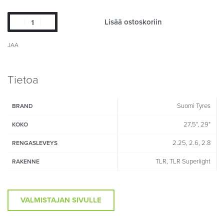
Lisää ostoskoriin
JAA
Tietoa
Suomi Tyres
BRAND
27,5", 29"
KOKO
2.25, 2.6, 2.8
RENGASLEVEYS
TLR, TLR Superlight
RAKENNE
VALMISTAJAN SIVULLE