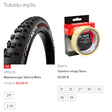
Tutustu myös
Stan's
Ale!
Tubeless-teippi Stans
Vittoria
20,00
€
Maastorengas Vittoria Mota
75,00
€
50,00
€
21
25
27
30
33
29"
36
39
2.35