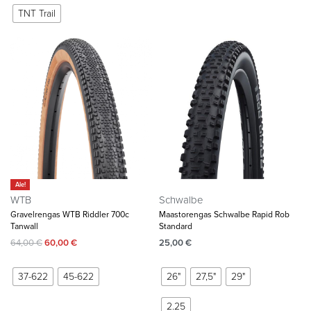
TNT Trail
Ale!
WTB
Schwalbe
Gravelrengas WTB Riddler 700c
Maastorengas Schwalbe Rapid Rob
Tanwall
Standard
64,00
€
60,00
€
25,00
€
37-622
45-622
26"
27,5"
29"
2.25