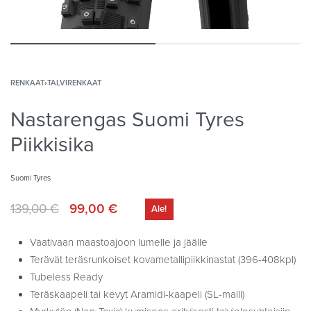
RENKAAT
›
TALVIRENKAAT
Nastarengas Suomi Tyres
Piikkisika
Suomi Tyres
139,00
€
99,00
€
Ale!
Vaativaan maastoajoon lumelle ja jäälle
Terävät teräsrunkoiset kovametallipiikkinastat (396-408kpl)
Tubeless Ready
Teräskaapeli tai kevyt Aramidi-kaapeli (SL-malli)