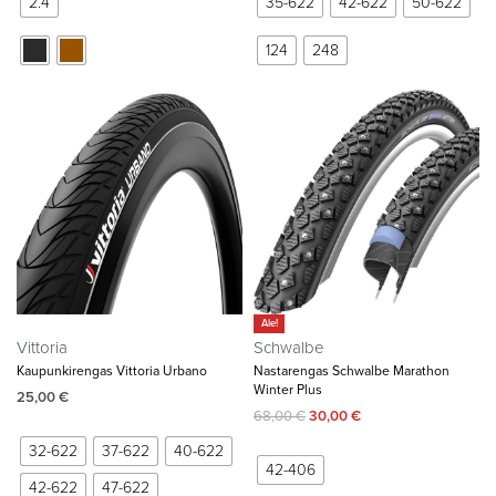
2.4
35-622
42-622
50-622
124
248
Ale!
Vittoria
Schwalbe
Kaupunkirengas Vittoria Urbano
Nastarengas Schwalbe Marathon
Winter Plus
25,00
€
68,00
€
30,00
€
32-622
37-622
40-622
42-406
42-622
47-622