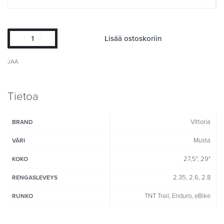
Lisää ostoskoriin
JAA
Tietoa
Vittoria
BRAND
Musta
VÄRI
27,5", 29"
KOKO
2.35, 2.6, 2.8
RENGASLEVEYS
TNT Trail, Enduro, eBike
RUNKO