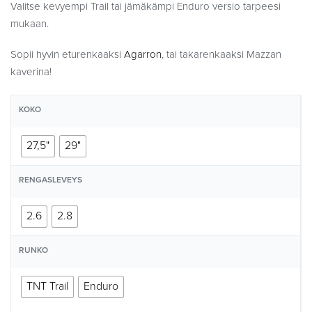
Valitse kevyempi Trail tai jämäkämpi Enduro versio tarpeesi
mukaan.
Sopii hyvin eturenkaaksi
Agarron
, tai takarenkaaksi Mazzan
kaverina!
KOKO
27,5"
29"
RENGASLEVEYS
2.6
2.8
RUNKO
TNT Trail
Enduro