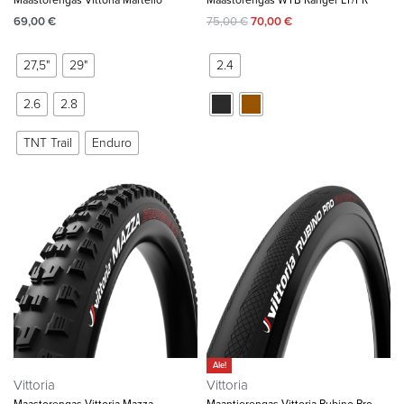
Maastorengas Vittoria Martello
Maastorengas WTB Ranger LT/FR
69,00
€
75,00
€
70,00
€
27,5"
29"
2.4
2.6
2.8
TNT Trail
Enduro
Ale!
Vittoria
Vittoria