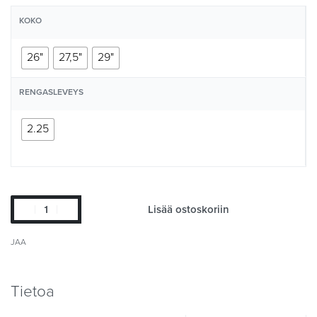
KOKO
26"
27,5"
29"
RENGASLEVEYS
2.25
Lisää ostoskoriin
JAA
Tietoa