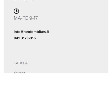
MA-PE 9-17
info@randombikes.fi
041 317 6916
KAUPPA
Kauppa
ALE
INFOA
Tilaus- ja sopimusehdot
Rekisteri- ja tietosuojaseloste