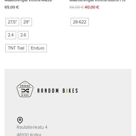
Maastorengas Vittoria Mazza
Maantierengas Vittoria Rubino Pro
65,00
€
56,00
€
40,00
€
27,5"
29"
28-622
2.4
2.6
TNT Trail
Enduro
Rautatienkatu 4
48100 Kotka