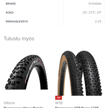
Schwalbe
BRAND
26", 27,5", 29"
KOKO
2.25
RENGASLEVEYS
Tutustu myös
Ale!
Vittoria
WTB