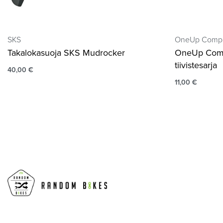
SKS
OneUp Comp
Takalokasuoja SKS Mudrocker
OneUp Com
tiivistesarja
40,00
€
11,00
€