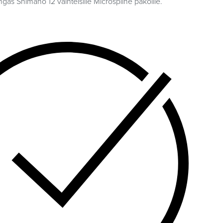
gas Shimano 12 vaihteisille Microspline pakoille.