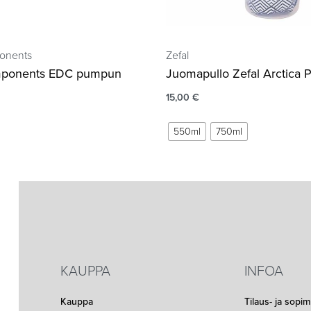
onents
Zefal
ponents EDC pumpun
Juomapullo Zefal Arctica Pr
15,00
€
550ml
750ml
KAUPPA
INFOA
Kauppa
Tilaus- ja sopi