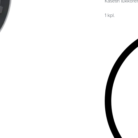
Kasetin lukkoren
1 kpl.