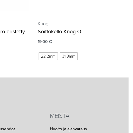
Knog
o eristetty
Soittokello Knog Oi
19,00
€
22.2mm
31.8mm
MEISTÄ
musehdot
Huolto ja ajanvaraus