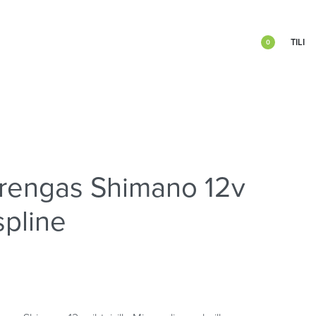
TILI
0
rengas Shimano 12v
spline