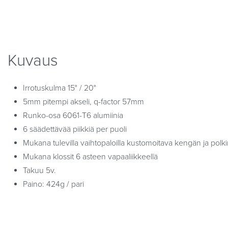
Kuvaus
Irrotuskulma 15° / 20°
5mm pitempi akseli, q-factor 57mm
Runko-osa 6061-T6 alumiinia
6 säädettävää piikkiä per puoli
Mukana tulevilla vaihtopaloilla kustomoitava kengän ja pol
Mukana klossit 6 asteen vapaaliikkeellä
Takuu 5v.
Paino: 424g / pari