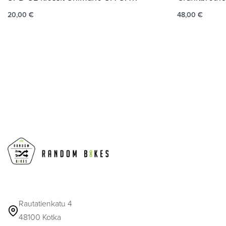
20,00
€
48,00
€
Rautatienkatu 4
48100 Kotka