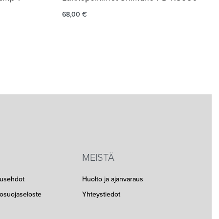
68,00
€
MEISTÄ
musehdot
Huolto ja ajanvaraus
etosuojaseloste
Yhteystiedot