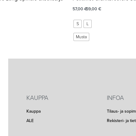
57,00
€
59,00
€
S
L
Musta
KAUPPA
INFOA
Kauppa
Tilaus- ja sopi
ALE
Rekisteri- ja ti