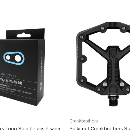
s
Crankbrothers
s Long Spindle akselisarja
Polkimet Crankbrothers St