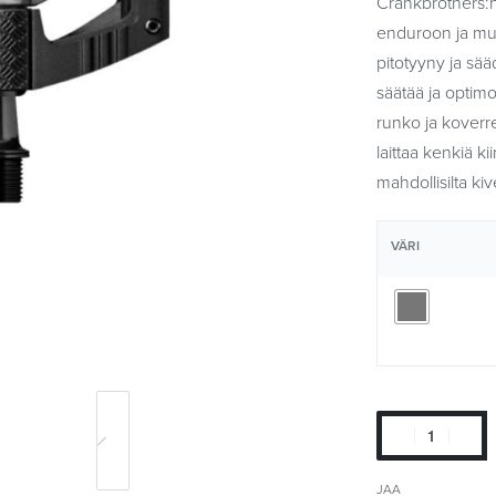
Crankbrothers:n
enduroon ja mu
pitotyyny ja sää
säätää ja opti
runko ja koverre
laittaa kenkiä k
mahdollisilta kiv
VÄRI
JAA