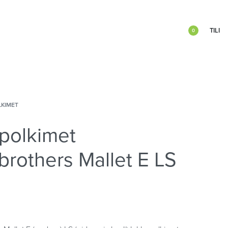
TILI
0
LKIMET
polkimet
brothers Mallet E LS