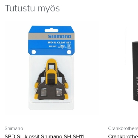
Tutustu myös
Shimano
Crankbrother
SPD SL-klossit Shimano SH-SH11
Crankbrother