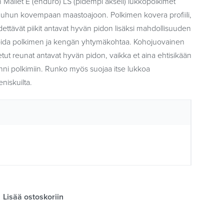
 Mallet E (enduro) LS (pidempi akseli) lukkopolkimet
uhun kovempaan maastoajoon. Polkimen kovera profiili,
dettävät piikit antavat hyvän pidon lisäksi mahdollisuuden
moida polkimen ja kengän yhtymäkohtaa. Kohojuovainen
tut reunat antavat hyvän pidon, vaikka et aina ehtisikään
iinni polkimiin. Runko myös suojaa itse lukkoa
eniskuilta.
Lisää ostoskoriin