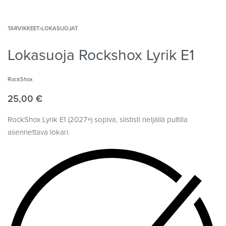
TARVIKKEET
›
LOKASUOJAT
Lokasuoja Rockshox Lyrik E1
RockShox
25,00
€
RockShox Lyrik E1 (2027+) sopiva, siististi neljällä pultilla
asennettava lokari.