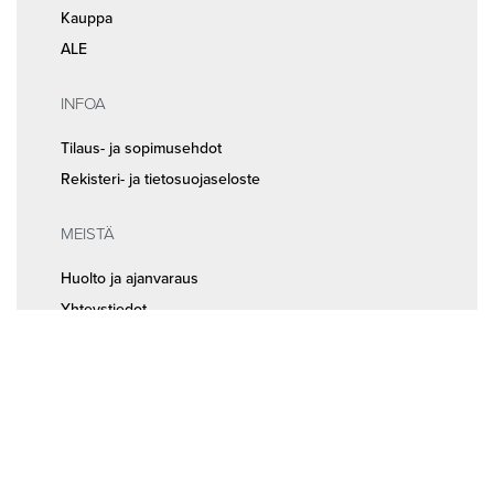
Kauppa
ALE
INFOA
Tilaus- ja sopimusehdot
Rekisteri- ja tietosuojaseloste
MEISTÄ
Huolto ja ajanvaraus
Yhteystiedot
Seuraa meitä somessa
© 2026
Random Bikes