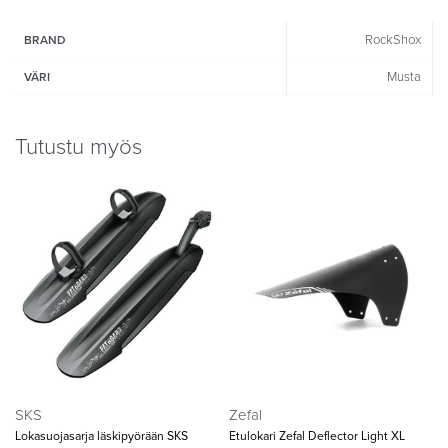
RockShox
BRAND
Musta
VÄRI
Tutustu myös
SKS
Zefal
Lokasuojasarja läskipyörään SKS
Etulokari Zefal Deflector Light XL