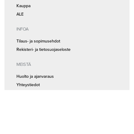
Kauppa
ALE
INFOA
Tilaus- ja sopimusehdot
Rekisteri- ja tietosuojaseloste
MEISTÄ
Huolto ja ajanvaraus
Yhteystiedot
Seuraa meitä somessa
© 2026
Random Bikes