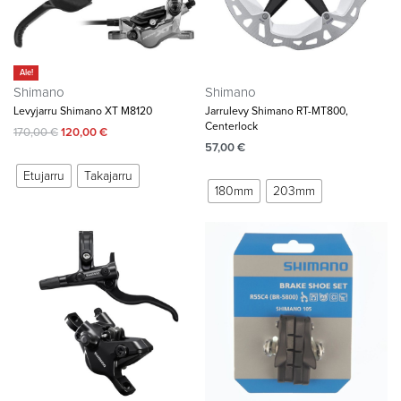
Ale!
Shimano
Shimano
Levyjarru Shimano XT M8120
Jarrulevy Shimano RT-MT800,
Centerlock
170,00
€
120,00
€
57,00
€
Etujarru
Takajarru
180mm
203mm