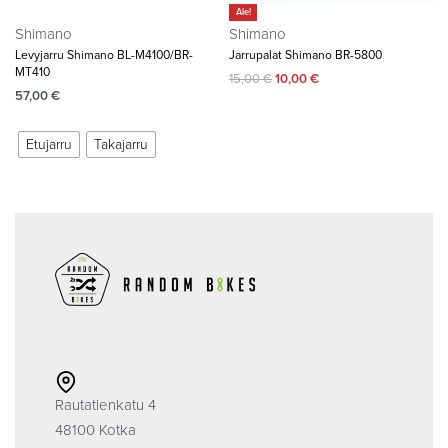
Ale!
Shimano
Shimano
Levyjarru Shimano BL-M4100/BR-
Jarrupalat Shimano BR-5800
MT410
15,00
€
10,00
€
57,00
€
Etujarru
Takajarru
Rautatienkatu 4
48100 Kotka