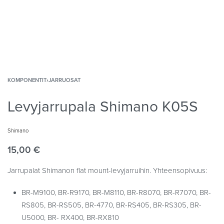
KOMPONENTIT
›
JARRUOSAT
Levyjarrupala Shimano K05S
Shimano
15,00
€
Jarrupalat Shimanon flat mount-levyjarruihin. Yhteensopivuus:
BR-M9100, BR-R9170, BR-M8110, BR-R8070, BR-R7070, BR-
RS805, BR-RS505, BR-4770, BR-RS405, BR-RS305, BR-
U5000, BR- RX400, BR-RX810