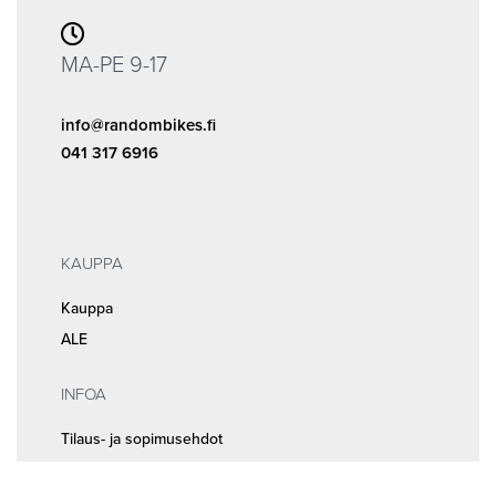
MA-PE 9-17
info@randombikes.fi
041 317 6916
KAUPPA
Kauppa
ALE
INFOA
Tilaus- ja sopimusehdot
Rekisteri- ja tietosuojaseloste