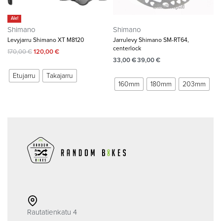
Ale!
Shimano
Shimano
Levyjarru Shimano XT M8120
Jarrulevy Shimano SM-RT64,
centerlock
170,00
€
120,00
€
33,00
€
39,00
€
Etujarru
Takajarru
160mm
180mm
203mm
Rautatienkatu 4