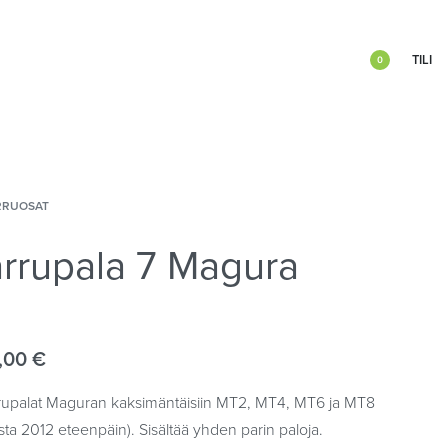
TILI
0
RRUOSAT
arrupala 7 Magura
,00
€
rrupalat Maguran kaksimäntäisiin MT2, MT4, MT6 ja MT8
sta 2012 eteenpäin). Sisältää yhden parin paloja.