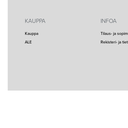
KAUPPA
INFOA
Kauppa
Tilaus- ja sopi
ALE
Rekisteri- ja ti
Seuraa meitä somessa