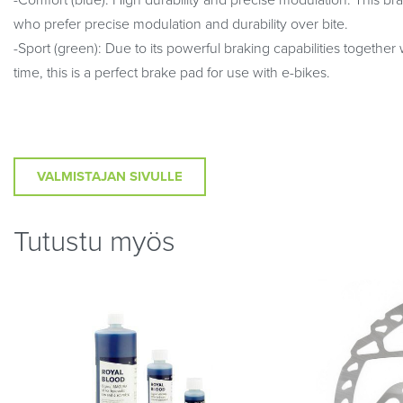
-Comfort (blue): High durability and precise modulation. This bra
who prefer precise modulation and durability over bite.
-Sport (green): Due to its powerful braking capabilities together 
time, this is a perfect brake pad for use with e-bikes.
VALMISTAJAN SIVULLE
Tutustu myös