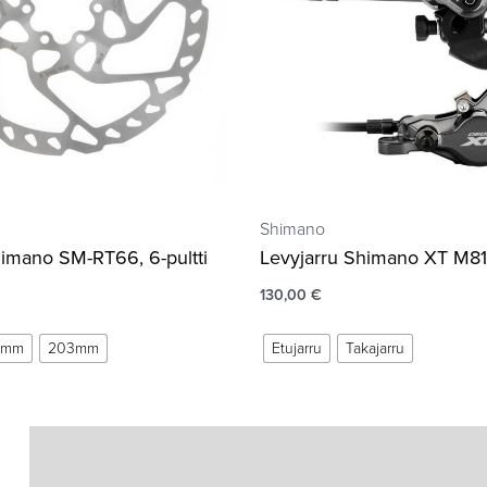
Shimano
himano SM-RT66, 6-pultti
Levyjarru Shimano XT M8
130,00
€
0mm
203mm
Etujarru
Takajarru