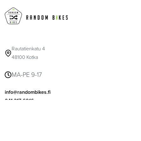
Rautatienkatu 4
48100 Kotka
MA-PE 9-17
info@randombikes.fi
041 317 6916
© 2026
Random Bikes