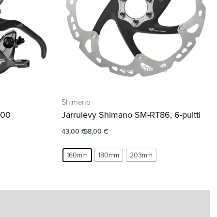
Shimano
100
Jarrulevy Shimano SM-RT86, 6-pultti
43,00
€
58,00
€
160mm
180mm
203mm