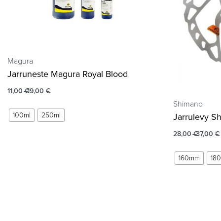
Magura
Jarruneste Magura Royal Blood
11,00
€
19,00
€
Shimano
100ml
250ml
Jarrulevy S
28,00
€
37,00
€
160mm
18