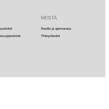
MEISTÄ
musehdot
Huolto ja ajanvaraus
etosuojaseloste
Yhteystiedot