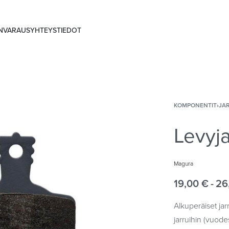
ANVARAUS
YHTEYSTIEDOT
KOMPONENTIT
›
JA
Levyj
Magura
19,00
€
26
Alkuperäiset ja
jarruihin (vuode