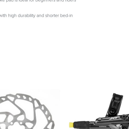
ke pad is ideal for beginners and riders
with high durability and shorter bed-in