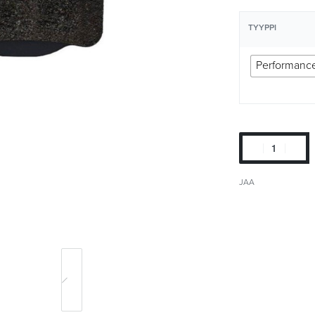
TYYPPI
Performanc
JAA